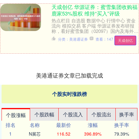
天成创亿 华源证券：蜜雪集团收购福
鹿家53%股权 维持“买入”评级
热点栏目 自选股 数据中心 行情中心 资金
流向 模拟交易 客户端 华源证券发布研报
称，看好蜜雪集团（02097）国内及海外市
场渠道扩张，预计公司份额仍将持续提
分类：美港通证券
查看：147
天成创亿
升....
美港通证券文章已加载完成
个股实时涨跌榜
个股跌幅
个股流入
个股流出
换手率
个股涨幅
排名
名称
最新价
涨幅
换手率
1
N展芯
116.52
396.89%
79.39%