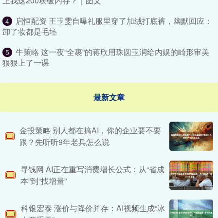
上我这200块破内存？｜图文
启恒配资 王玉雯自曝礼服里穿了加绒打底裤，幽默回应：
4
卸了妆都是毛坯
牛策略 这一夜“全裹”的蒋欣用珠圆玉润给内娱的畸形审美
5
狠狠上了一课
最新文章
金投策略 别人都在搞AI，你的企业要不要
跟？先听听9年老兵怎么说
寻钱网 AI正在重写消费增长公式：从“省成
本”到“找增量”
科银宏泰 涨价与降价并存：AI视频生成“冰