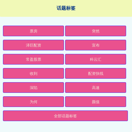
话题标签
票房
突然
泽巨配资
宣布
常盈股票
科云汇
收到
配资快线
深陷
高速
为何
颜值
全部话题标签