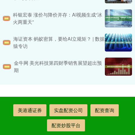
科银宏泰 涨价与降价并存：AI视频生成“冰
火两重天”
海证资本 蚂蚁密算，要给AI立规矩？ | 数据
猿专访
金牛网 美光科技第四财季销售展望超出预
期
美港通证券
实盘配资公司
配资查询
配资炒股平台