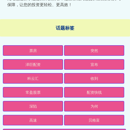
保障，让您的投资更轻松、更高效！
话题标签
票房
突然
泽巨配资
宣布
科云汇
收到
常盈股票
配资快线
深陷
为何
高速
贝格富