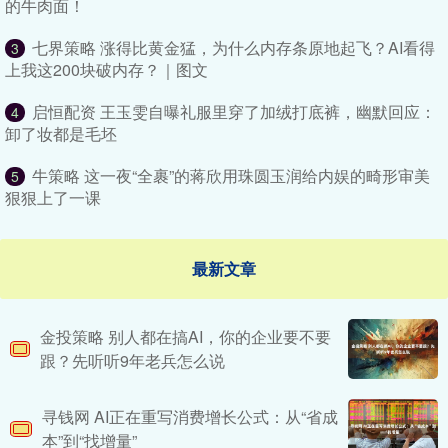
的牛肉面！
七界策略 涨得比黄金猛，为什么内存条原地起飞？AI看得
3
上我这200块破内存？｜图文
启恒配资 王玉雯自曝礼服里穿了加绒打底裤，幽默回应：
4
卸了妆都是毛坯
牛策略 这一夜“全裹”的蒋欣用珠圆玉润给内娱的畸形审美
5
狠狠上了一课
最新文章
金投策略 别人都在搞AI，你的企业要不要
跟？先听听9年老兵怎么说
寻钱网 AI正在重写消费增长公式：从“省成
本”到“找增量”