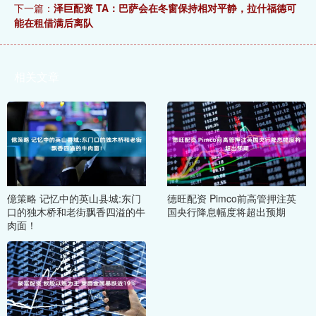
下一篇：
泽巨配资 TA：巴萨会在冬窗保持相对平静，拉什福德可
能在租借满后离队
相关文章
億策略 记忆中的英山县城:东门
德旺配资 Pimco前高管押注英
口的独木桥和老街飘香四溢的牛
国央行降息幅度将超出预期
肉面！