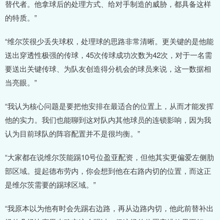
替代者。他拿球后的处理方式、给对手制造的威胁，都具备这样
的特质。”
“维尔茨很少丢失球权，处理球的思路非常清晰。更关键的是他能
送出穿透性极强的传球，45次传球成功次数为42次，对于一名需
要送出关键传球、为队友创造得分机会的球员来说，这一数据相
当亮眼。”
“我认为核心问题是要把他安排在最适合的位置上，从而才能发挥
他的实力。我们也能聊到这对队内其他球员的连锁影响，因为我
认为目前球队的阵容配置并不是很均衡。”
“大家都在说维尔茨能踢10号位盈亚配资，但他其实更偏爱左侧肋
部区域。提起德布劳内，你会想到他在右路内切的位置，而这正
是维尔茨需要的踢球区域。”
“我原本以为他有时会先踢右边路，再从边路内切，他此前替补出