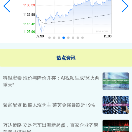
热点资讯
科银宏泰 涨价与降价并存：AI视频生成“冰火两
重天”
聚富配资 欧股以涨为主 莱茵金属暴跌近19%
万达策略 立足汽车出海新起点，百家企业齐聚
黄阁共谋发展