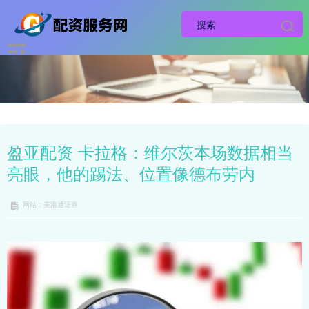
盈亚配资 卡拉格：维尔茨本场数据相当
亮眼，他的踢法、位置像德布劳内
网站：美港通证券