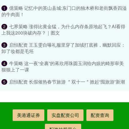
億策略 记忆中的英山县城:东门口的独木桥和老街飘香四溢
1
的牛肉面！
七界策略 涨得比黄金猛，为什么内存条原地起飞？AI看得
2
上我这200块破内存？｜图文
启恒配资 王玉雯自曝礼服里穿了加绒打底裤，幽默回应：
3
卸了妆都是毛坯
牛策略 这一夜“全裹”的蒋欣用珠圆玉润给内娱的畸形审美
4
狠狠上了一课
启恒配资 长假催热春节旅游 ＂双十一＂掀起“囤旅游”新潮
5
美港通证券
实盘配资公司
配资查询