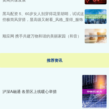
黑马配资 5、60岁女人别穿得花里胡哨，试试这
些极简风穿搭，显高级又耐看_风格_显得_服饰
顺应网 携手共建万物和谐的美丽家园（和音）
推荐资讯
泸深A融通 各景区上线暖心举措