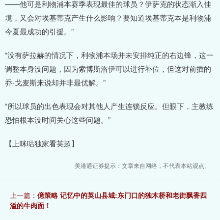
——他可是利物浦本赛季表现最佳的球员？伊萨克的状态渐入佳
境，又会对埃基蒂克产生什么影响？要知道埃基蒂克本是利物浦
今夏最成功的引援。”
“没有萨拉赫的情况下，利物浦本场并未安排纯正的右边锋，这一
调整本身没问题，因为索博斯洛伊可以进行补位，但这对前插的
乔-戈麦斯来说却并非最优解。”
“所以球员的出色表现会对其他人产生连锁反应。但眼下，主教练
恐怕根本没时间关心这些问题。”
【上咪咕独家看英超】
美港通证券提示：文章来自网络，不代表本站观点。
上一篇：
億策略 记忆中的英山县城:东门口的独木桥和老街飘香四
溢的牛肉面！