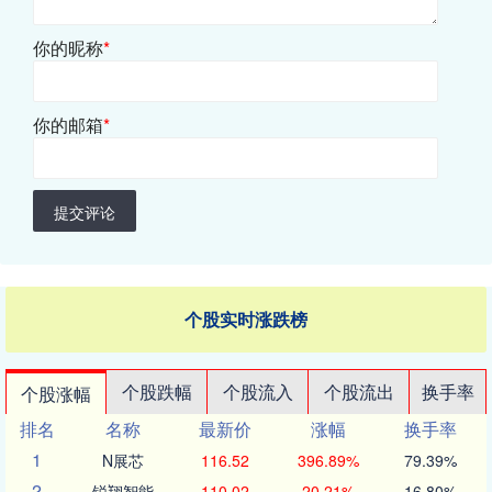
你的昵称
*
你的邮箱
*
提交评论
个股实时涨跌榜
个股跌幅
个股流入
个股流出
换手率
个股涨幅
排名
名称
最新价
涨幅
换手率
1
N展芯
116.52
396.89%
79.39%
2
锐翔智能
110.02
20.21%
16.80%