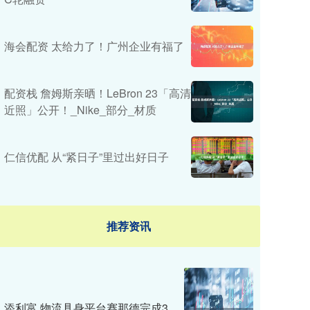
海会配资 太给力了！广州企业有福了
配资栈 詹姆斯亲晒！LeBron 23「高清
近照」公开！_Nike_部分_材质
仁信优配 从“紧日子”里过出好日子
推荐资讯
添利富 物流具身平台赛那德完成3