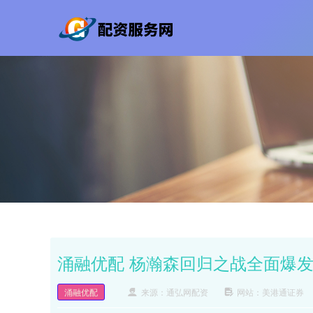
涌融优配 杨瀚森回归之战全面爆发
涌融优配
来源：通弘网配资
网站：美港通证券