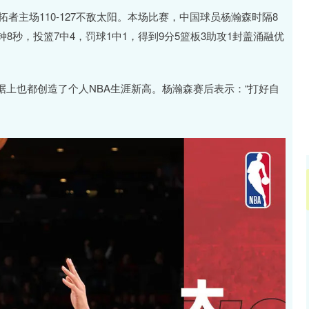
沪深300
4694.44
.42%
43.13
0.93%
者主场110-127不敌太阳。本场比赛，中国球员杨瀚森时隔8
8秒，投篮7中4，罚球1中1，得到9分5篮板3助攻1封盖涌融优
也都创造了个人NBA生涯新高。杨瀚森赛后表示：“打好自