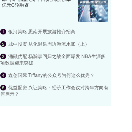
亿元C轮融资
银河策略 思南开展旅游推介招商
1
城中投资 从化温泉周边游流水账（上）
2
涌融优配 杨瀚森回归之战全面爆发 NBA生涯多
3
项数据迎来突破
鑫创国际 Tiffany的公众号为何这么优秀？
4
优益配资 兴证策略：经济工作会议对跨年方向有
5
何启示？