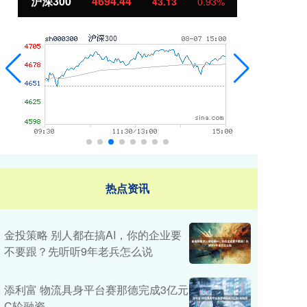
北证50
1134.24
创
11.37
1.01%
热点资讯
金投策略 别人都在搞AI，你的企业要
不要跟？先听听9年老兵怎么说
添利富 物流具身平台赛那德完成3亿元
C轮融资