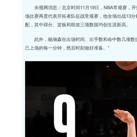
深证成指
14311.01
.68
1.02%
200.89
1
央视网消息：北京时间11月19日，NBA常规赛，开拓
场比赛再度代表开拓者队征战常规赛，他全场出战13分钟
配，其中得分、篮板和助攻三项数据均创生涯新高。
此外，杨瀚森在出场时间、出手数和命中数几项数据上
己上场的每一分钟，然后时刻做好准备。”