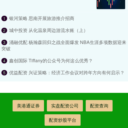
银河策略 思南开展旅游推介招商
1
城中投资 从化温泉周边游流水账（上）
2
涌融优配 杨瀚森回归之战全面爆发 NBA生涯多项数据迎来
3
突破
鑫创国际 Tiffany的公众号为何这么优秀？
4
优益配资 兴证策略：经济工作会议对跨年方向有何启示？
5
美港通证券
实盘配资公司
配资查询
配资炒股平台