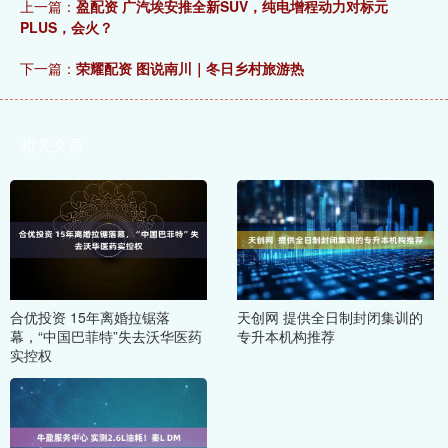
上一篇：
盈配资 广汽埃安推全新SUV，纯电增程动力对标元
PLUS，会火？
下一篇：
荣耀配资 图说南川｜冬日乡村旅游热
相关文章
合优投资 15年离婚拉锯落
天创网 提供全日制封闭集训的
幕，“中国巴菲特”失去沃华医药
专升本机构推荐
实控权