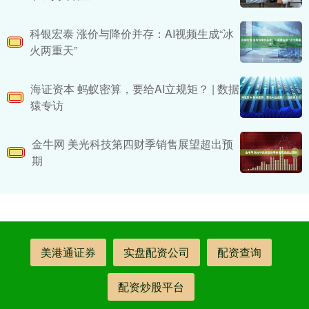
科银宏泰 涨价与降价并存：AI视频生成“冰
火两重天”
海证资本 蚂蚁密算，要给AI立规矩？ | 数据
猿专访
金牛网 美光科技第四财季销售展望超出预
期
美港通证券
实盘配资公司
配资查询
配资炒股平台