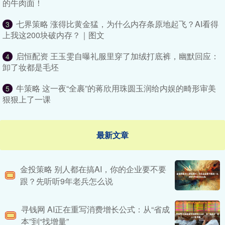
的牛肉面！
七界策略 涨得比黄金猛，为什么内存条原地起飞？AI看得
3
上我这200块破内存？｜图文
启恒配资 王玉雯自曝礼服里穿了加绒打底裤，幽默回应：
4
卸了妆都是毛坯
牛策略 这一夜“全裹”的蒋欣用珠圆玉润给内娱的畸形审美
5
狠狠上了一课
最新文章
金投策略 别人都在搞AI，你的企业要不要
跟？先听听9年老兵怎么说
寻钱网 AI正在重写消费增长公式：从“省成
本”到“找增量”