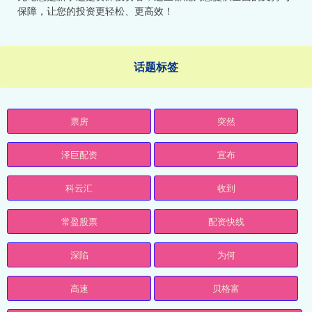
保障，让您的投资更轻松、更高效！
话题标签
票房
突然
泽巨配资
宣布
科云汇
收到
常盈股票
配资快线
深陷
为何
高速
贝格富