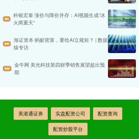
科银宏泰 涨价与降价并存：AI视频生成“冰
火两重天”
海证资本 蚂蚁密算，要给AI立规矩？ | 数据
猿专访
金牛网 美光科技第四财季销售展望超出预
期
美港通证券
实盘配资公司
配资查询
配资炒股平台