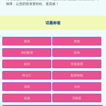
保障，让您的投资更轻松、更高效！
话题标签
票房
突然
泽巨配资
宣布
收到
常盈股票
科云汇
配资快线
深陷
为何
高速
贝格富