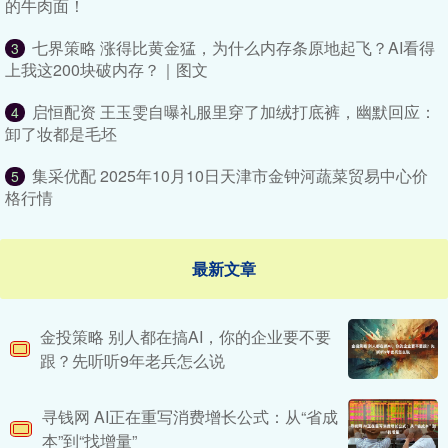
的牛肉面！
七界策略 涨得比黄金猛，为什么内存条原地起飞？AI看得
3
上我这200块破内存？｜图文
启恒配资 王玉雯自曝礼服里穿了加绒打底裤，幽默回应：
4
卸了妆都是毛坯
集采优配 2025年10月10日天津市金钟河蔬菜贸易中心价
5
格行情
最新文章
金投策略 别人都在搞AI，你的企业要不要
跟？先听听9年老兵怎么说
寻钱网 AI正在重写消费增长公式：从“省成
本”到“找增量”