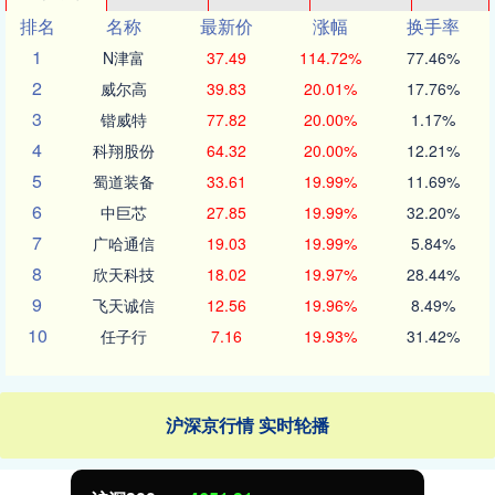
排名
名称
最新价
涨幅
换手率
1
N津富
37.49
114.72%
77.46%
2
威尔高
39.83
20.01%
17.76%
3
锴威特
77.82
20.00%
1.17%
4
科翔股份
64.32
20.00%
12.21%
5
蜀道装备
33.61
19.99%
11.69%
6
中巨芯
27.85
19.99%
32.20%
7
广哈通信
19.03
19.99%
5.84%
8
欣天科技
18.02
19.97%
28.44%
9
飞天诚信
12.56
19.96%
8.49%
10
任子行
7.16
19.93%
31.42%
沪深京行情 实时轮播