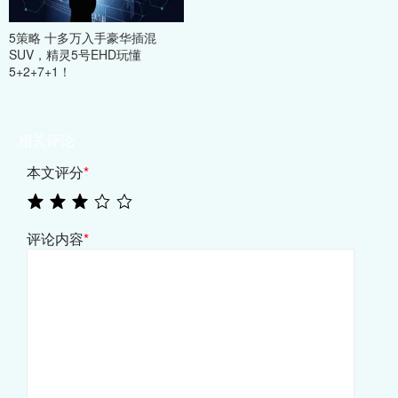
5策略 十多万入手豪华插混
SUV，精灵5号EHD玩懂
5+2+7+1！
相关评论
本文评分
*
评论内容
*