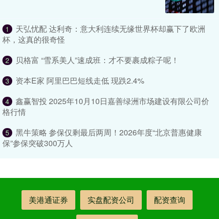
天弘忧配 达利奇：意大利连续无缘世界杯却赢下了欧洲
1
杯，这真的很奇怪
贝格富 “雪系美人”速成班：才不要裹成粽子呢！
2
资本E家 阿里巴巴短线走低 现跌2.4%
3
鑫赢智投 2025年10月10日嘉善绿洲市场建设有限公司价
4
格行情
黑牛策略 参保仅剩最后两周！2026年度“北京普惠健康
5
保”参保突破300万人
美港通证券
实盘配资公司
配资查询