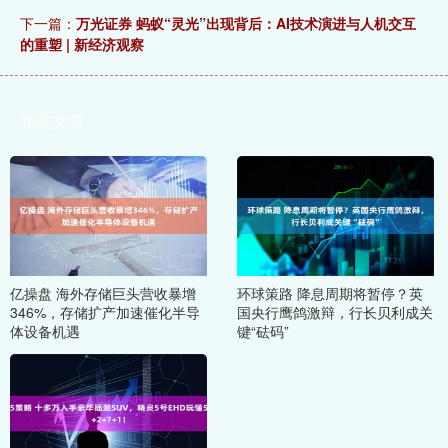
下一篇：
万光证券 蚂蚁“灵光”出现背后：AI技术演进与人机交互
的重塑 | 新经济观察
相关文章
亿操盘 海外存储巨头营收暴增
环球策路 降息周期将暂停？英
346%，存储扩产加速催化半导
国央行鹰鸽激辩，行长贝利成关
体设备机遇
键“砝码”