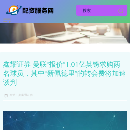
鑫耀证券 曼联“报价”1.01亿英镑求购两
名球员，其中“新佩德里”的转会费将加速
谈判
网站：美港通证券