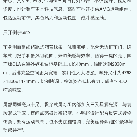
来感。贯穿式LED灯带与倒三角日行灯组合，不仅提升了视觉辨
识度，也让整车更具科技气息。高配车型还提供AMG运动组件，
包括运动前铲、黑色风刃和运动包围，战斗感拉满。
展开剩余68%
车身侧面延续轿跑式溜背线条，优雅流畅，配合无边框车门、隐
藏式门把手和低风阻轮圈，兼顾美感与效率。值得一提的是，国
产版CLA在海外标准轴距基础上加长40mm，轴距达到2830m
m，后排乘坐空间更为宽裕，实用性大大增强。车身尺寸为4763
×1836×1471mm，比例协调，整体姿态低趴有力，颇有“小EQ
S”的味道。
尾部同样亮点十足。贯穿式尾灯组内部加入三叉星辉光源，与前
脸形成呼应，夜间点亮极具辨识度。小鸭尾设计配合贯穿式镀铬
饰条，既有运动气息，也不失优雅格调，完美诠释奔驰的“豪华与
动感并存”。