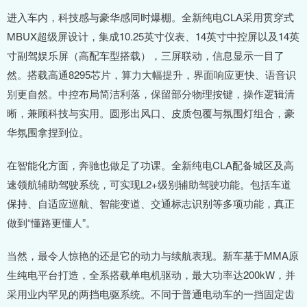
进入车内，科技感与豪华感同时爆棚。全新纯电CLA采用贯穿式
MBUX超级屏设计，集成10.25英寸仪表、14英寸中控屏以及14英
寸副驾娱乐屏（高配车型搭载），三屏联动，信息显示一目了
然。搭载高通8295芯片，算力大幅提升，界面响应更快、语音识
别更自然。中控布局简洁利落，保留部分物理按键，操作逻辑清
晰，兼顾科技与实用。圆形出风口、皮质包覆与氛围灯组合，豪
华氛围拿捏到位。
在智能化方面，奔驰也做足了功课。全新纯电CLA配备城区及高
速领航辅助驾驶系统，可实现L2+级别辅助驾驶功能。包括车道
保持、自适应巡航、智能变道、交通标志识别等多项功能，真正
做到“懂路更懂人”。
当然，最令人惊艳的还是它的动力与续航表现。新车基于MMA原
生纯电平台打造，全系搭载单电机驱动，最大功率达200kW，并
采用业内罕见的两挡电驱系统。不同于普通电动车的一挡固定齿