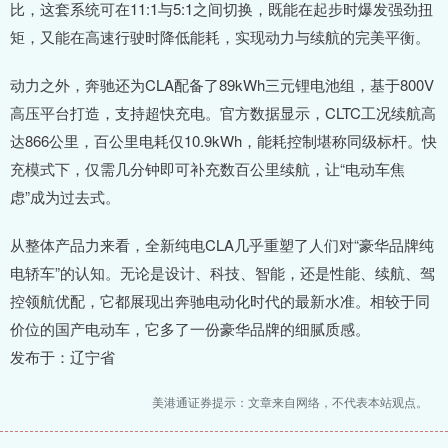
比，这套系统可在11:1与5:1之间切换，既能在起步时爆发强劲扭
矩，又能在高速行驶时降低能耗，实现动力与续航的完美平衡。
动力之外，奔驰还为CLA配备了89kWh三元锂电池组，基于800V
高压平台打造，支持超快充电。官方数据显示，CLTC工况续航高
达866公里，百公里电耗仅10.9kWh，能耗控制堪称同级标杆。快
充模式下，仅需几分钟即可补充数百公里续航，让“电动车焦
虑”成为过去式。
从整体产品力来看，全新纯电CLA几乎重塑了人们对“豪华品牌纯
电轿车”的认知。无论是设计、科技、智能，还是性能、续航、驾
控领航优配，它都展现出奔驰电动化时代的最新水准。相较于同
价位的国产电动车，它多了一份豪华品牌的细腻质感。
发布于：辽宁省
美港通证券提示：文章来自网络，不代表本站观点。