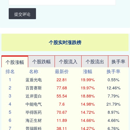
提交评论
个股实时涨跌榜
个股跌幅
个股流入
个股流出
换手率
个股涨幅
排名
名称
最新价
涨幅
换手率
1
蓝盾光电
22.81
19.99%
0.55%
2
百普赛斯
77.68
19.97%
12.46%
3
近岸蛋白
55.54
18.88%
7.79%
4
中能电气
7.6
14.98%
21.79%
5
毕得医药
70.67
14.72%
8.97%
6
海正生材
11.89
14.66%
4.66%
7
普瑞眼科
38.11
14.27%
6.76%