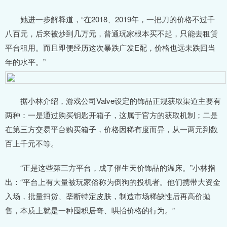
她进一步解释道，“在2018、2019年，一把刀的价格不过千
八百元，后来被炒到几万元，普通玩家根本买不起，只能去租赁
平台租用。而且即便经历这次暴跌广发E配，价格也远未跌回当
年的水平。”
据小林介绍，游戏公司Valve设定的饰品正规获取渠道主要有
两种：一是通过购买钥匙开箱子，这属于官方的获取机制；二是
在第三方交易平台购买箱子，价格因稀有度而异，从一两元到数
百上千元不等。
“正是这些第三方平台，成了催生天价饰品的温床。”小林指
出：“平台上有大量被玩家俗称为倒狗的投机者。他们携带大资金
入场，批量扫货、垄断特定皮肤，制造市场稀缺性后再高价抛
售，本质上就是一种囤积居奇、哄抬价格的行为。”