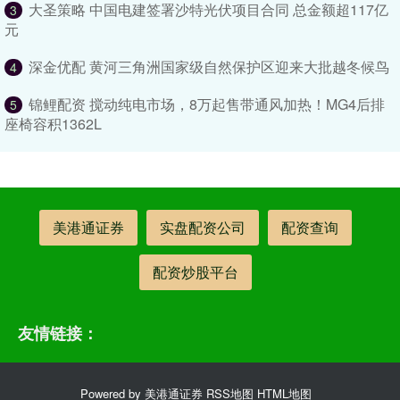
大圣策略 中国电建签署沙特光伏项目合同 总金额超117亿
3
元
深金优配 黄河三角洲国家级自然保护区迎来大批越冬候鸟
4
锦鲤配资 搅动纯电市场，8万起售带通风加热！MG4后排
5
座椅容积1362L
美港通证券
实盘配资公司
配资查询
配资炒股平台
友情链接：
Powered by
美港通证券
RSS地图
HTML地图