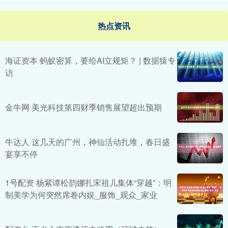
热点资讯
海证资本 蚂蚁密算，要给AI立规矩？ | 数据猿专
访
金牛网 美光科技第四财季销售展望超出预期
牛达人 这几天的广州，神仙活动扎堆，春日盛
宴享不停
1号配资 杨紫谭松韵娜扎宋祖儿集体“穿越”：明
制美学为何突然席卷内娱_服饰_观众_家业