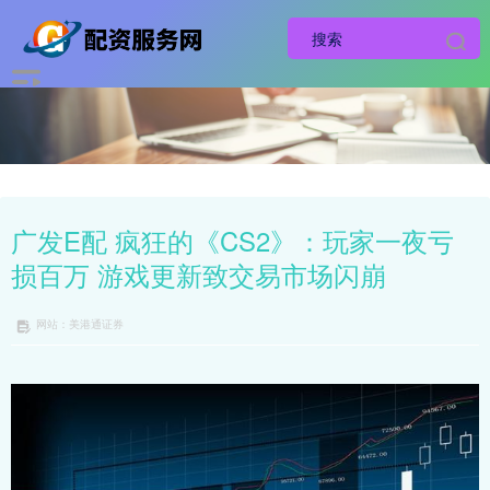
广发E配 疯狂的《CS2》：玩家一夜亏
损百万 游戏更新致交易市场闪崩
网站：美港通证券