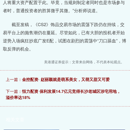
人将重大资产配置于此。毕竟，当规则制定者同时也是市场参与
者时，普通投资者的胜算微乎其微。”分析师说道。
截至发稿，《CS2》饰品交易市场的震荡下跌仍在持续，交
易平台上的抛售潮仍在蔓延。尽管如此，已有大胆的投机者开始
逆势入场疯狂抄底广发E配，试图在剧烈的震荡中“刀口舔血”，博
取反弹的机会。
美港通证券提示：文章来自网络，不代表本站观点。
上一篇：
金控配资· 赵丽颖就是萌系美女，又萌又甜又可爱
下一篇：
恒力配资 保利发展14.7亿元竞得长沙老城区涉宅用地，
溢价率达18%
相关文章